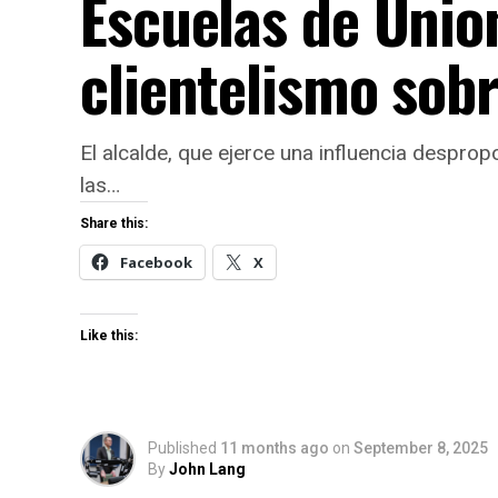
Escuelas de Union
clientelismo sob
El alcalde, que ejerce una influencia despro
las…
Share this:
Facebook
X
Like this:
Published
11 months ago
on
September 8, 2025
By
John Lang