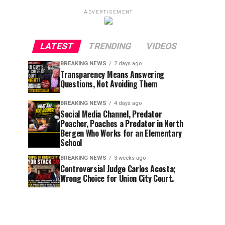
ADVERTISEMENT
LATEST
TRENDING
VIDEOS
BREAKING NEWS
2 days ago
Transparency Means Answering
Questions, Not Avoiding Them
BREAKING NEWS
4 days ago
Social Media Channel, Predator
Poacher, Poaches a Predator in North
Bergen Who Works for an Elementary
School
BREAKING NEWS
3 weeks ago
Controversial Judge Carlos Acosta;
Wrong Choice for Union City Court.